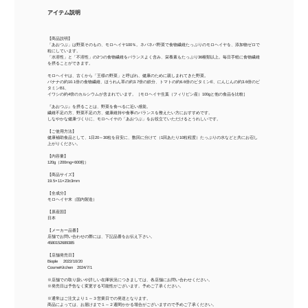
アイテム説明
【商品説明】
「あおつぶ」は野菜そのもの、モロヘイヤ100％。ネバネバ野菜で食物繊維たっぷりのモロヘイヤを、添加物ゼロで
粒にしています。
「水溶性」と「不溶性」の2つの食物繊維をバランスよく含み、栄養素もたっぷり36種類以上。毎日手軽に食物繊維
を摂ることができます。
モロヘイヤは、古くから「王様の野菜」と呼ばれ、健康のために親しまれてきた野菜。
バナナの約10.1倍の食物繊維、ほうれん草の約3.7倍の鉄分、トマトの約6.6倍のビタミンE、にんじんの約3.6倍のビ
タミンB1、
イワシの約4倍のカルシウムが含まれています。［モロヘイヤ生葉（フィリピン産）100gと他の食品を比較］
『あおつぶ』を摂ることは、野菜を食べるに近い感覚。
繊維不足の方、野菜不足の方、健康維持や食事のバランスを整えたい方におすすめです。
しなやかな健康づくりに、モロヘイヤの「あおつぶ」をお役立ていただけるとうれしいです。
【ご使用方法】
健康補助食品として、1日20～30粒を目安に、数回に分けて（1回あたり10粒程度）たっぷりの水などと共にお召し
上がりください。
【内容量】
120g（200mg×600粒）
【商品サイズ】
19.5×11×23±3mm
【全成分】
モロヘイヤ末（国内製造）
【原産国】
日本
【メーカー品番】
店舗でお問い合わせの際には、下記品番をお伝え下さい。
4580152689385
【店舗発売日】
Biople 2022/10/20
CosmeKitchen 2024/7/1
※店舗での取り扱いや詳しい在庫状況につきましては、各店舗にお問い合わせください。
※発売日は予告なく変更する可能性がございます。予めご了承ください。
※通常はご注文より１～３営業日での発送となります。
商品によっては、お届けまで１～２週間かかる場合がございますので予めご了承ください。