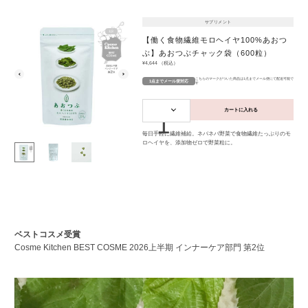
サプリメント
1
|
3
【働く食物繊維モロヘイヤ100%あおつ
ぶ】あおつぶチャック袋（600粒）
¥4,644
（税込）
こちらのマークがついた商品は1点までメール便にて配送可能で
1点までメール便対応
す
カートに入れる
1
毎日手軽に繊維補給。ネバネバ野菜で食物繊維たっぷりのモ
ロヘイヤを、添加物ゼロで野菜粒に。
ベストコスメ受賞
Cosme Kitchen BEST COSME 2026上半期 インナーケア部門 第2位