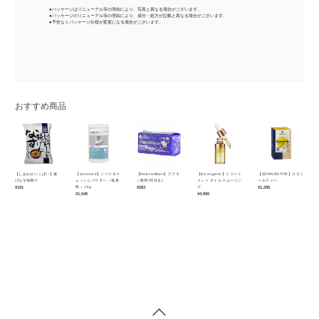
●パッケージはリニューアル等の理由により、写真と異なる場合がございます。
●パッケージのリニューアル等の理由により、成分・処方が記載と異なる場合がございます。
●予告なくパッケージ仕様が変更になる場合がございます。
おすすめ商品
【しあわせいっぱい】揚
【ecostore】ソーク＆ウ
【NaturaMoon】ナプキ
【do organic】トリート
【SONNENTOR】カモミ
げなす味噌汁
ォッシュパウダー ＜無香
ン夜用(羽付き)
メント オイル スムージン
ールティー
¥151
料＞ 1kg
¥583
グ
¥1,296
¥1,540
¥4,950
¥4,644
（税込）